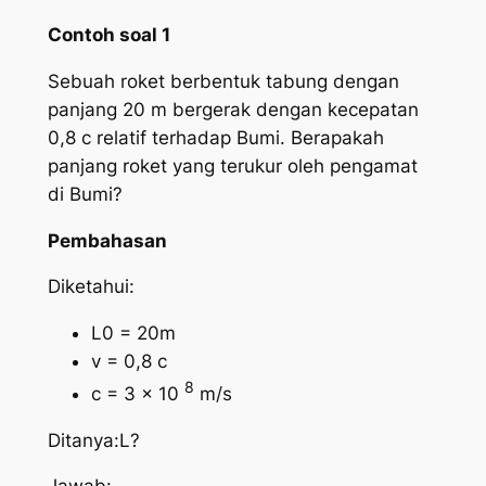
Contoh soal 1
Sebuah roket berbentuk tabung dengan
panjang 20 m bergerak dengan kecepatan
0,8 c relatif terhadap Bumi. Berapakah
panjang roket yang terukur oleh pengamat
di Bumi?
Pembahasan
Diketahui:
L0 = 20
m
v = 0,8
c
8
c = 3 x 10
m/s
Ditanya:
L
?