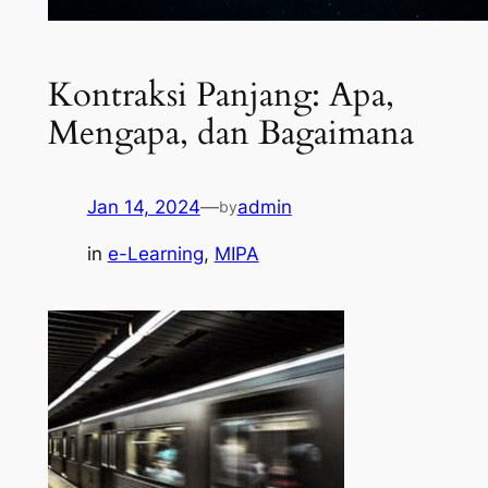
Kontraksi Panjang: Apa,
Mengapa, dan Bagaimana
Jan 14, 2024
—
admin
by
in
e-Learning
, 
MIPA