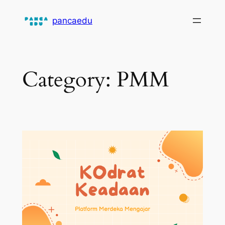
Skip
pancaedu
to
content
Category:
PMM