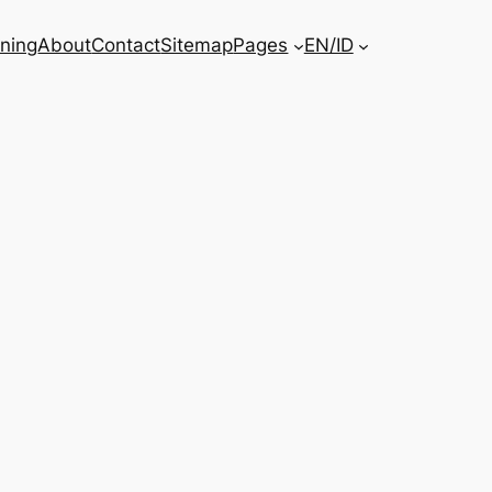
ining
About
Contact
Sitemap
Pages
EN/ID