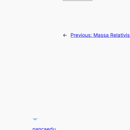
←
Previous:
Massa Relativis
pancaedu