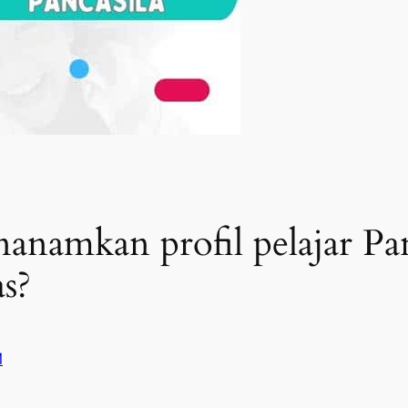
anamkan profil pelajar Pan
as?
M